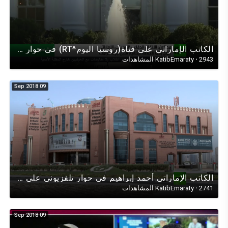
الكاتب الإماراتي على قناة(روسيا اليوم^RT) في حوار عن الإتفاقية الأمنية مع الولايات المتحدة الأمريكية
2943 المشاهدات
·
KatibEmaraty
09 Sep 2018
الكاتب اﻹماراتي أحمد إبراهيم في حوار تلفزيوني على (قناة RT) عن إدانة الإمارات لتفجيرات سان بطرسبورغ.
2741 المشاهدات
·
KatibEmaraty
09 Sep 2018