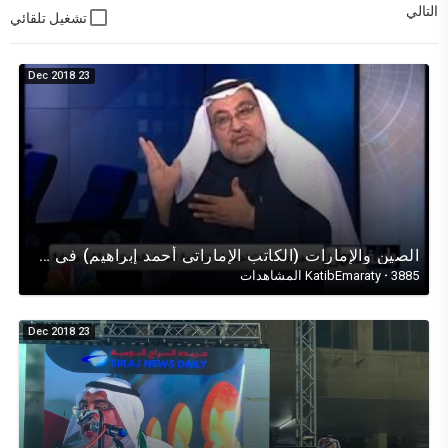
التالي
تشغيل تلقائي
23 Dec 2018
الصين واﻹمارات (الكاتب اﻹماراتي أحمد إبراهيم) في حوار تلفزيوني على قناة (CNBCعربية)عن الصين واﻹمارات
3885 المشاهدات
·
KatibEmaraty
23 Dec 2018