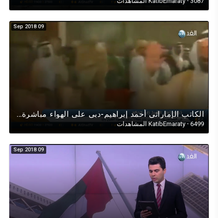
3087 المشاهدات
·
KatibEmaraty
09 Sep 2018
الكاتب الإماراتي أحمد إبراهيم-دبي على الهواء مباشرة لقناة الغد في حوار وطني عن مئوية عيد جلوس زايد
6499 المشاهدات
·
KatibEmaraty
09 Sep 2018