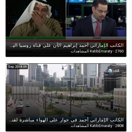
الكاتب الإماراتي أحمد إبراهيم الآن على قناة روسيا اليوم حول زيارة ريكس تليرسون للمنطقة (قطروالخليج)
2760 المشاهدات
·
KatibEmaraty
09 Sep 2018
الكاتب الإماراتي أحمد في حوار على الهواء مباشرة لقناة (الغد العربي) عن القرار الإمارات الإنساني
2808 المشاهدات
·
KatibEmaraty