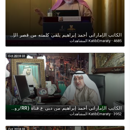
الكاتب الإماراتي أحمد إبراهيم يلقي كلمته من قصر الإمارات أبوظبي عن آلية البورصات والإقتصاد الإسلامي
4685 المشاهدات
·
KatibEmaraty
03 Oct 2018
الكاتب الإماراتي أحمد إبراهيم من دبي ع.قناة (RR/روسيا اليوم) في حواراقتصادي عن أبعاد وآفاق إكسبو2020
3952 المشاهدات
·
KatibEmaraty
03 Oct 2018