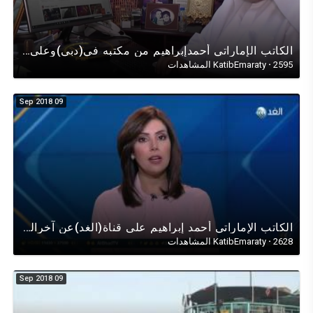
الكاتب الإماراتي أحمدإبراهيم من مكتبه في(دبي)وعلى الهوامباشرةً مع قناة(الحرّة) ومقرها ولاية فيرجينيا
2595 المشاهدات
·
KatibEmaraty
09 Sep 2018
الكاتب اﻹماراتي أحمد إبراهيم على قناة(الغد)عن آخرالمستجدات في العلاقات الإماراتيةالقطرية-حجب المواقع
2628 المشاهدات
·
KatibEmaraty
09 Sep 2018