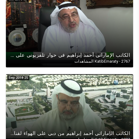
الكاتب اﻹماراتي أحمد إبراهيم في حوار تلفزيوني على قناةRT حول(قطر) ودول مجلس التعاون الخليجي في اليمن
2767 المشاهدات
·
KatibEmaraty
25 Sep 2018
الكاتب الإماراتي أحمد إبراهيم من دبي على الهواء لقناة الغد العربي في حوار عن الممرات الآمنة في اليمن