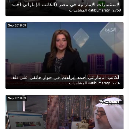
اﻹستثمارات اﻹماراتية في مصر (الكاتب الإماراتي احمد ابراهيم) في حوار تلفزيوني على قناة روسيا اليوم
2768 المشاهدات
·
KatibEmaraty
09 Sep 2018
الكاتب الإماراتي أحمد إبراهيم في حوار هاتفي على تلفزيون البحرين حول (قطر) والحلول المرجوّة للمنطقة
2702 المشاهدات
·
KatibEmaraty
09 Sep 2018