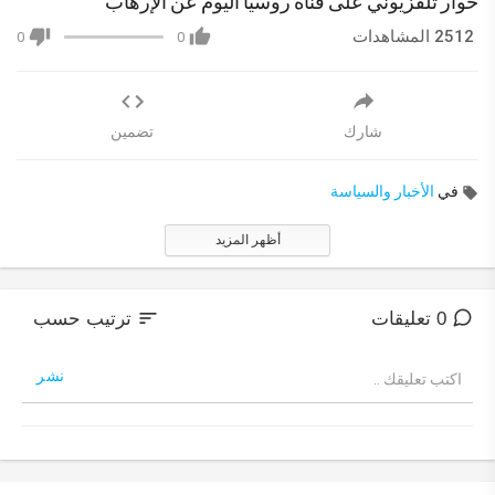
حوار تلفزيوني على قناة روسيا اليوم عن اﻹرهاب
2512 المشاهدات
0
0
شارك
تضمين
في
الأخبار والسياسة
أظهر المزيد
sort
0 تعليقات
ترتيب حسب
نشر