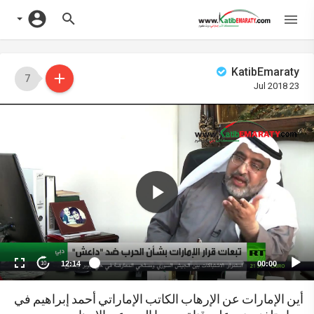
KatibEmaraty
7
23 Jul 2018
Vide
Playe
12:14
00:00
10
أين اﻹمارات عن اﻹرهاب الكاتب اﻹماراتي أحمد إبراهيم في