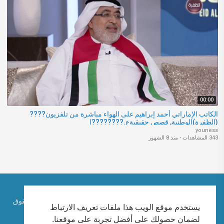
00:00
الكاتب الإماراتي أحمد إبراهيم على الهواء مباشرة من تلفزيون????
(الظفرة)الوطنية, قصص حقيقيةع.????????ا
youness
343 المشاهدات
·
منذ 8 الشهور
حقوق الطبع والنشر © 2026 الكاتب الإماراتي احمد ابراهيم. كل الحقوق
يستخدم موقع الويب هذا ملفات تعريف الارتباط
محفوظة.
لضمان حصولك على أفضل تجربة على موقعنا.