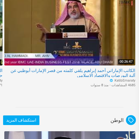
00:26:47
الكاتب الإماراتي أحمد إبراهيم يلقي كلمته من قصر الإمارات أبوظبي عن
ال
آلية البورصات والإقتصاد الإسلامي
حو
ty
KatibEmaraty
4685 المشاهدات
·
منذ 8 سنوات
3871 
الوطن
استكشاف المزيد