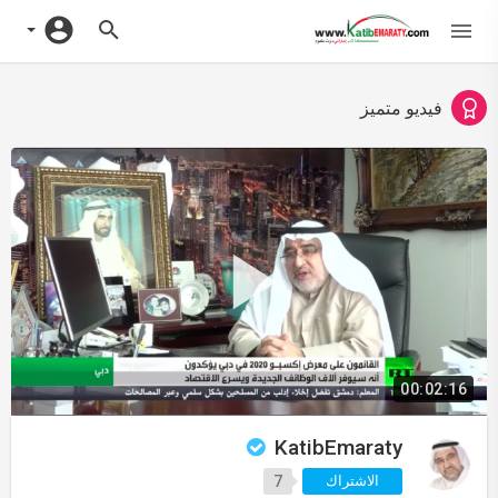
فيديو متميز
00:02:16
KatibEmaraty
الاشتراك
7