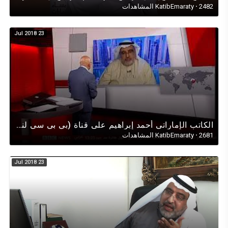
2482 المشاهدات
·
KatibEmaraty
23 Jul 2018
الكاتب الإماراتي أحمد إبراهيم على قناة (بي بي سي لندن-BBCLONDON) في حوارٍ عن الإمارات وحقوق الإنسان
2681 المشاهدات
·
KatibEmaraty
23 Jul 2018