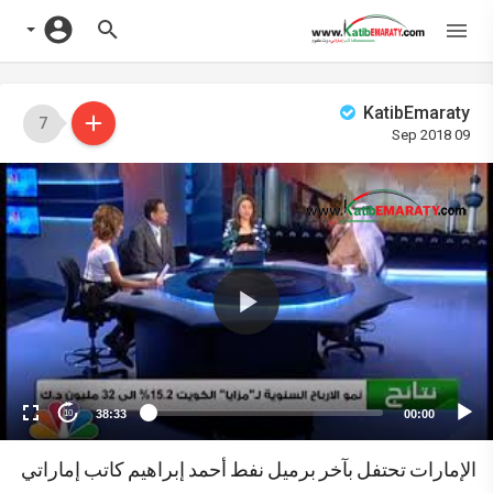
KatibEmaraty
7
09 Sep 2018
Vide
Playe
38:33
00:00
10
اﻹمارات تحتفل بآخر برميل نفط أحمد إبراهيم كاتب إماراتي