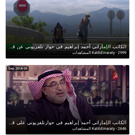
الكاتب الإماراتي أحمد إبراهيم في حوار تلفزيوني عن قرار دولة الإمارات إستضافة اللاجئين السوريين....
2999 المشاهدات
·
KatibEmaraty
09 Sep 2018
الكاتب الإماراتي أحمد إبراهيم في حوارتلفزيوني على قناة(الظفرة)عن الإمارات بالحب والتسامح لكل الأديان
2646 المشاهدات
·
KatibEmaraty