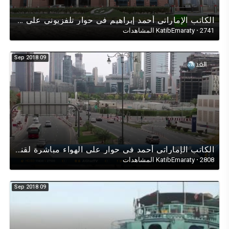
الكاتب اﻹماراتي أحمد إبراهيم في حوار تلفزيوني على (قناة RT) عن إدانة الإمارات لتفجيرات سان بطرسبورغ.
2741 المشاهدات
·
KatibEmaraty
09 Sep 2018
الكاتب الإماراتي أحمد في حوار على الهواء مباشرة لقناة (الغد العربي) عن القرار الإمارات الإنساني
2808 المشاهدات
·
KatibEmaraty
09 Sep 2018