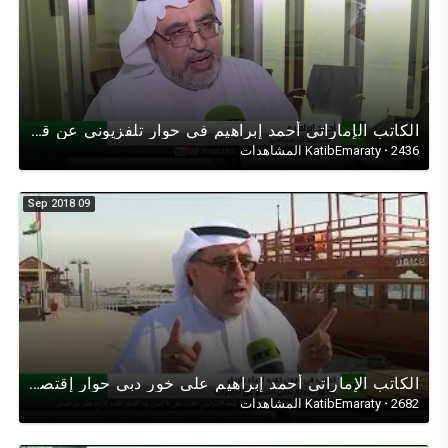
الكاتب الإماراتي أحمد إبراهيم في حوار تلفزيوني عن قرار دولة الإمارات إستضافة اللاجئين السوريين
2436 المشاهدات
·
KatibEmaraty
09 Sep 2018
الكاتب اﻹماراتي أحمد إبراهيم على خور دبي حوار إقتصادي عن مستقبل الملاحة البحرية بين اﻹمارات واليمن
2682 المشاهدات
·
KatibEmaraty