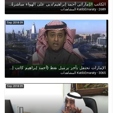
الكاتب الإماراتي أحمد إبراهيم/دبي على الهواء مباشرةً من موسكو في حوارٍ تحليلي عن (الإمارات في سقطرى)
2689 المشاهدات
·
KatibEmaraty
09 Sep 2018
اﻹمارات تحتفل بآخر برميل نفط (أحمد إبراهيم كاتب إماراتي)
3065 المشاهدات
·
KatibEmaraty
09 Sep 2018