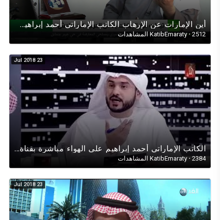
أين اﻹمارات عن اﻹرهاب الكاتب اﻹماراتي أحمد إبراهيم في حوار تلفزيوني على قناة روسيا اليوم عن اﻹرهاب
2512 المشاهدات
·
KatibEmaraty
23 Jul 2018
الكاتب اﻹماراتي أحمد إبراهيم على الهواء مباشرة بقناة(الظفرة) في حوارتلفزيوني عن الإمارات بعد 100عام
2384 المشاهدات
·
KatibEmaraty
23 Jul 2018