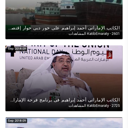
الكاتب اﻹماراتي أحمد إبراهيم على خور دبي حوار إقتصادي عن مستقبل الملاحة البحرية بين اﻹمارات واليمن
2601 المشاهدات
·
KatibEmaraty
09 Sep 2018
الكاتب اﻹماراتي أحمد إبراهيم في برنامج فرحة اﻹمارات العيد الوطني اﻹتحادي (الجزء الثالث)
2725 المشاهدات
·
KatibEmaraty
09 Sep 2018