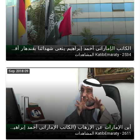
الكاتب الإماراتي أحمد إبراهيم ينعى شهدائنا بقندهار أفغانستان على قناة (روسيا اليوم^RT), اللهم أرحمهم
2534 المشاهدات
·
KatibEmaraty
09 Sep 2018
أين اﻹمارات عن اﻹرهاب (الكاتب اﻹماراتي أحمد إبراهيم) في حوار تلفزيوني على قناة روسيا اليوم عن اﻹرهاب
2611 المشاهدات
·
KatibEmaraty