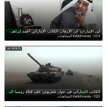
أين اﻹمارات عن اﻹرهاب الكاتب اﻹماراتي أحمد إبراهيم في حوار تلفزيوني على قناة روسيا اليوم عن اﻹرهاب
2514 المشاهدات
·
KatibEmaraty
23 Jul 2018
الكاتب الإماراتي في حوار تلفزيوني على قناة روسيا اليوم RT حول تحرير الجيش اﻹماراتي لميناء المخا
2523 المشاهدات
·
KatibEmaraty