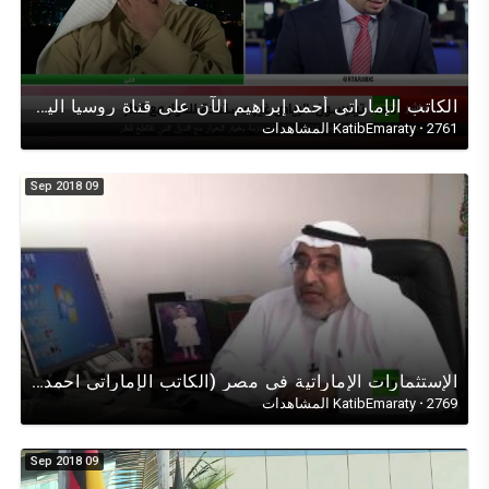
الكاتب الإماراتي أحمد إبراهيم الآن على قناة روسيا اليوم حول زيارة ريكس تليرسون للمنطقة (قطروالخليج)
2761 المشاهدات
·
KatibEmaraty
09 Sep 2018
اﻹستثمارات اﻹماراتية في مصر (الكاتب الإماراتي احمد ابراهيم) في حوار تلفزيوني على قناة روسيا اليوم
2769 المشاهدات
·
KatibEmaraty
09 Sep 2018