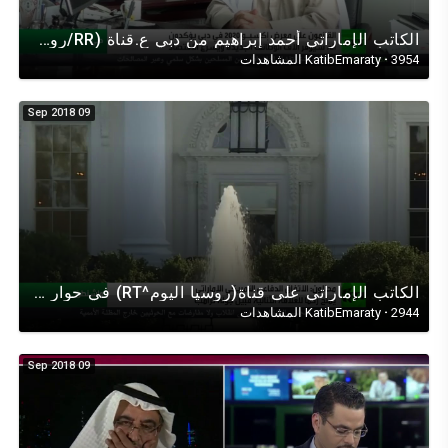
الكاتب الإماراتي أحمد إبراهيم من دبي ع.قناة (RR/روسيا اليوم) في حواراقتصادي عن أبعاد وآفاق إكسبو2020
3954 المشاهدات
·
KatibEmaraty
09 Sep 2018
الكاتب الإماراتي على قناة(روسيا اليوم^RT) في حوار عن الإتفاقية الأمنية مع الولايات المتحدة الأمريكية
2944 المشاهدات
·
KatibEmaraty
09 Sep 2018