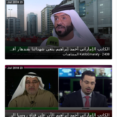
23 Jul 2018
الكاتب الإماراتي أحمد إبراهيم ينعى شهدائنا بقندهار أفغانستان على قناة روسيا اليوم^RT, اللهم أرحمهم H
2408 المشاهدات
·
KatibEmaraty
23 Jul 2018
الكاتب الإماراتي أحمد إبراهيم الآن على قناة روسيا اليوم حول زيارة ريكس تليرسون للمنطقة قطروالخليج