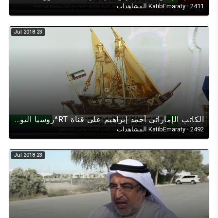
2411 المشاهدات
·
KatibEmaraty
23 Jul 2018
الكاتب الإماراتي أحمد إبراهيم على قناة RT^روسيا اليوم في حوارعن قطروتركيا المنطقة بخير انشاءالله
2492 المشاهدات
·
KatibEmaraty
23 Jul 2018