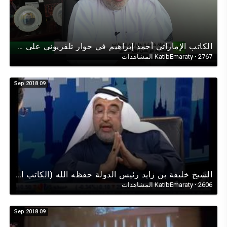
الكاتب اﻹماراتي أحمد إبراهيم في حوار تلفزيوني على قناةRT حول(قطر) ودول مجلس التعاون الخليجي في اليمن
2767 المشاهدات
·
KatibEmaraty
09 Sep 2018
الشيخ خليفة بن زايد رئيس الدولة حفظه الله (الكاتب اﻹماراتي أحمد إبراهيم في حوار تلفزيوني)عن صحة سموه
2606 المشاهدات
·
KatibEmaraty
09 Sep 2018