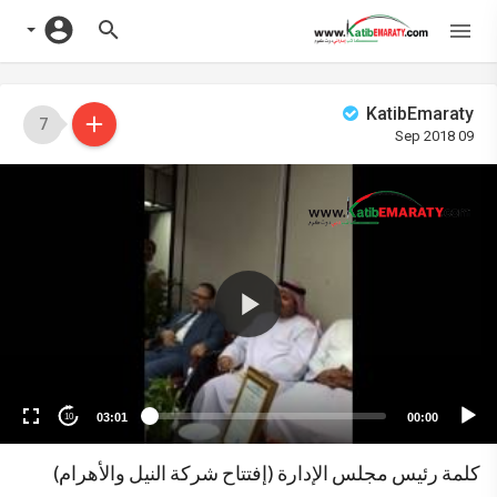
KatibEmaraty
7
09 Sep 2018
Vide
Playe
03:01
00:00
10
كلمة رئيس مجلس الإدارة (إفتتاح شركة النيل واﻷهرام)