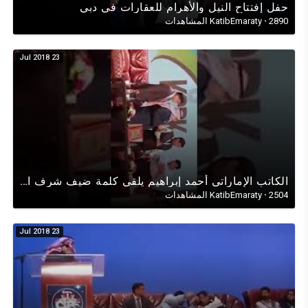
حفل إفتتاح النيل واﻷهرام للعقارات في دبي
2890 المشاهدات
·
KatibEmaraty
23 Jul 2018
الكاتب اﻹماراتي أحمد إبراهيم يلقي كلمة ضيف شرف الحفل السنوي لمسلمي الهند في دبي يوم13يناير2017 3
2504 المشاهدات
·
KatibEmaraty
23 Jul 2018