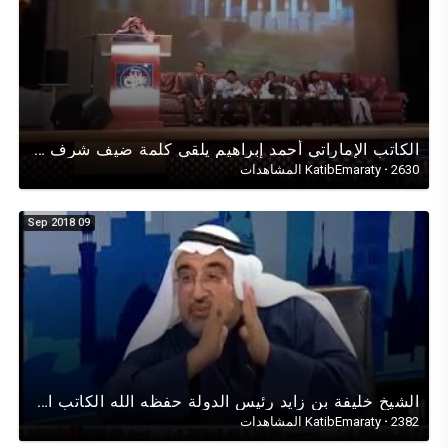
الكاتب اﻹماراتي أحمد إبراهيم يلقي كلمة ضيف شرف في الحفل السنوي لمسلمي الهند في دبي يوم 13 يناير 2017
2630 المشاهدات
·
KatibEmaraty
09 Sep 2018
الشيخ خليفة بن زايد رئيس الدولة حفظه الله الكاتب اﻹماراتي أحمد إبراهيم في حوار تلفزيونيعن صحة سموه
2382 المشاهدات
·
KatibEmaraty