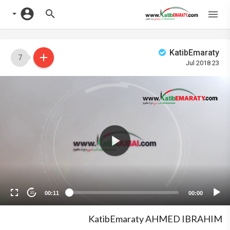
KatibEmaraty
7
23 Jul 2018
Vide
Playe
00:11
00:00
10
KatibEmaraty AHMED IBRAHIM