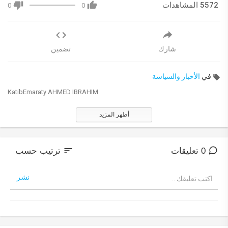
5572 المشاهدات
0
0
شارك
تضمين
في
الأخبار والسياسة
KatibEmaraty AHMED IBRAHIM
أظهر المزيد
sort
0 تعليقات
ترتيب حسب
نشر