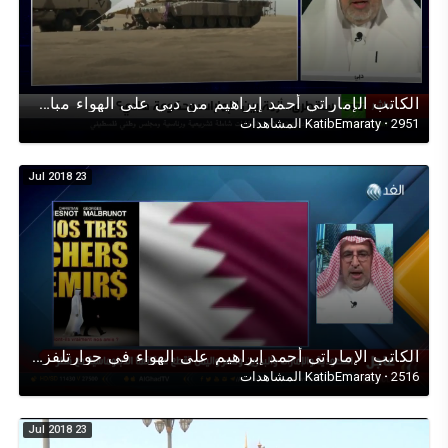
الكاتب الإماراتي أحمد إبراهيم من دبي على الهواء مباشرة لقناة روسيا اليوم RT/موسكو عن جزيرة سقطرى
2951 المشاهدات
·
KatibEmaraty
23 Jul 2018
الكاتب اﻹماراتي أحمد إبراهيم على الهواء في حوارتلفزيوني مع قناةالغدحول العلاقات الخليجية القطرية
2516 المشاهدات
·
KatibEmaraty
23 Jul 2018