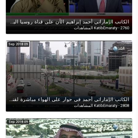
الكاتب الإماراتي أحمد إبراهيم الآن على قناة روسيا اليوم حول زيارة ريكس تليرسون للمنطقة (قطروالخليج)
2760 المشاهدات
·
KatibEmaraty
09 Sep 2018
الكاتب الإماراتي أحمد في حوار على الهواء مباشرة لقناة (الغد العربي) عن القرار الإمارات الإنساني
2808 المشاهدات
·
KatibEmaraty
09 Sep 2018