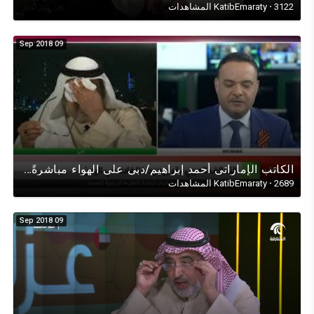
3122 المشاهدات
·
KatibEmaraty
09 Sep 2018
الكاتب الإماراتي أحمد إبراهيم/دبي على الهواء مباشرةً من موسكو في حوارٍ تحليلي عن (الإمارات في سقطرى)
2689 المشاهدات
·
KatibEmaraty
09 Sep 2018