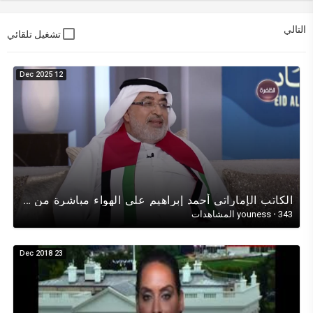
التالي
تشغيل تلقائي
12 Dec 2025
الكاتب الإماراتي أحمد إبراهيم على الهواء مباشرة من تلفزيون????(الظفرة)الوطنية, قصص حقيقيةع.????????ا
343 المشاهدات
·
youness
23 Dec 2018