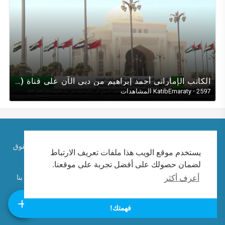
الكاتب الإماراتي أحمد إبراهيم من دبي الآن على قناة (RT روسيا اليوم) حول زيارة الرئيس الصيني للإمارات
2597 المشاهدات
·
KatibEmaraty
حقوق الطبع والنشر © 2026 الكاتب الإماراتي احمد ابراهيم. كل الحقوق
يستخدم موقع الويب هذا ملفات تعريف الارتباط
محفوظة.
لضمان حصولك على أفضل تجربة على موقعنا.
تعليمات الاستخدام
سياسة الخصوصية
معلومات عنا
اتصل بنا
أعرف أكثر
لغة
فهمتك!