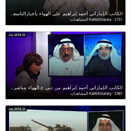
الكاتب الإماراتي أحمد إبراهيم على الهواء بأخبارالتاسعة تلفزيون الشارقة الملف القطري والحل الاقليمي
2751 المشاهدات
·
KatibEmaraty
23 Jul 2018
الكاتب الإماراتي أحمد إبراهيم من دبي ع.الهواء مباشرةمن قناة (BBCلندن)في حوارعن(قطروالوساطة الكويتية)
2581 المشاهدات
·
KatibEmaraty
23 Jul 2018