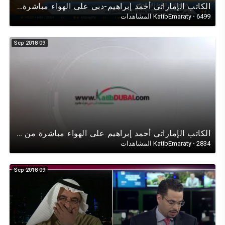
الكاتب الإماراتي أحمد إبراهيم-دبي على الهواء مباشرة لقناة الغد في حوار وطني عن مئوية عيد جلوس زايد
6499 المشاهدات
·
KatibEmaraty
09 Sep 2018
الكاتب الإماراتي أحمد إبراهيم على الهواء مباشرة من BBC-LONDON يوم (العرفة) يدعو الى التسامح والسلام
2834 المشاهدات
·
KatibEmaraty
09 Sep 2018