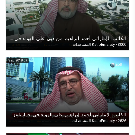
الكاتب الإماراتي أحمد إبراهيم من دبي على الهواء في حوارعن يوم العمل الخيري العالمي World Charity DAY
3000 المشاهدات
·
KatibEmaraty
09 Sep 2018
الكاتب اﻹماراتي أحمد إبراهيم على الهواء في حوارتلفزيوني مع قناة(الغد)حول العلاقات الخليجية (القطرية)
2826 المشاهدات
·
KatibEmaraty