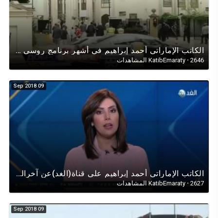
الكاتب اﻹماراتي أحمد إبراهيم في أشهر برنامج روسي عن اﻹقتصاد اﻹسلامي والصيرفة اﻹسلامية وتطبيقاتها
2646 المشاهدات
·
KatibEmaraty
09 Sep 2018
الكاتب اﻹماراتي أحمد إبراهيم على قناة(الغد)عن آخرالمستجدات في العلاقات الإماراتيةالقطرية-حجب المواقع
2627 المشاهدات
·
KatibEmaraty
09 Sep 2018