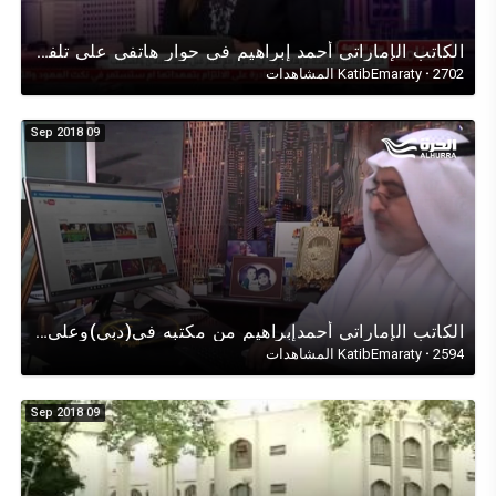
الكاتب الإماراتي أحمد إبراهيم في حوار هاتفي على تلفزيون البحرين حول (قطر) والحلول المرجوّة للمنطقة
2702 المشاهدات
·
KatibEmaraty
09 Sep 2018
الكاتب الإماراتي أحمدإبراهيم من مكتبه في(دبي)وعلى الهوامباشرةً مع قناة(الحرّة) ومقرها ولاية فيرجينيا
2594 المشاهدات
·
KatibEmaraty
09 Sep 2018