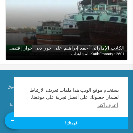
الكاتب اﻹماراتي أحمد إبراهيم على خور دبي حوار إقتصادي عن مستقبل الملاحة البحرية بين اﻹمارات واليمن
2601 المشاهدات
·
KatibEmaraty
حقوق الطبع والنشر © 2026 الكاتب الإماراتي احمد ابراهيم. كل الحقوق
يستخدم موقع الويب هذا ملفات تعريف الارتباط
محفوظة.
لضمان حصولك على أفضل تجربة على موقعنا.
تعليمات الاستخدام
سياسة الخصوصية
معلومات عنا
اتصل بنا
أعرف أكثر
لغة
فهمتك!