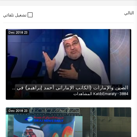
التالي
تشغيل تلقائي
23 Dec 2018
الصين واﻹمارات (الكاتب اﻹماراتي أحمد إبراهيم) في حوار تلفزيوني على قناة (CNBCعربية)عن الصين واﻹمارات
3884 المشاهدات
·
KatibEmaraty
23 Dec 2018