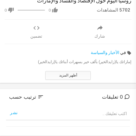
روسيا اليوم حول الإقتصاد والفساد والإمارات
5702 المشاهدات
0
0
شارك
تضمين
في
الأخبار والسياسة
إماراتك يا(زايدالخير) بألف خير بسهرات أبنائك يا(زايدالخير)
أظهر المزيد
sort
0 تعليقات
ترتيب حسب
نشر