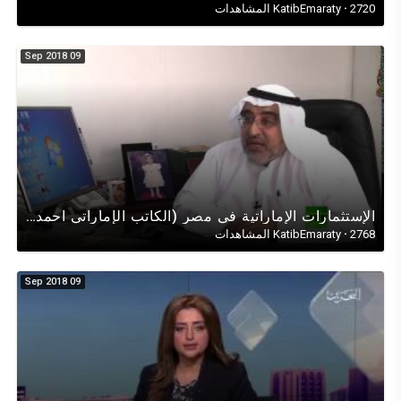
2720 المشاهدات
·
KatibEmaraty
09 Sep 2018
اﻹستثمارات اﻹماراتية في مصر (الكاتب الإماراتي احمد ابراهيم) في حوار تلفزيوني على قناة روسيا اليوم
2768 المشاهدات
·
KatibEmaraty
09 Sep 2018