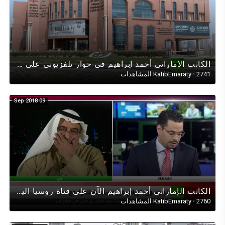
الكاتب اﻹماراتي أحمد إبراهيم في حوار تلفزيوني على (قناة RT) عن إدانة الإمارات لتفجيرات سان بطرسبورغ.
2741 المشاهدات
·
KatibEmaraty
09 Sep 2018
الكاتب الإماراتي أحمد إبراهيم الآن على قناة روسيا اليوم حول زيارة ريكس تليرسون للمنطقة (قطروالخليج)
2760 المشاهدات
·
KatibEmaraty