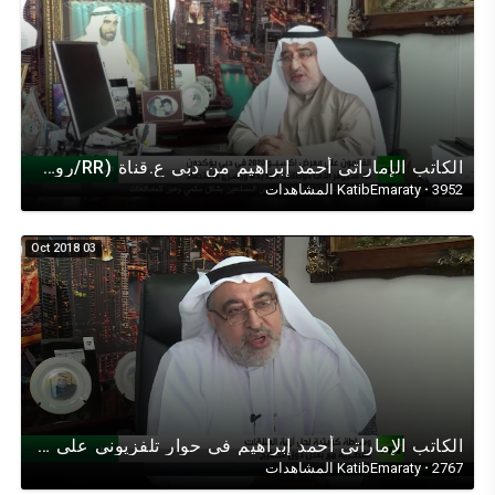
الكاتب الإماراتي أحمد إبراهيم من دبي ع.قناة (RR/روسيا اليوم) في حواراقتصادي عن أبعاد وآفاق إكسبو2020
3952 المشاهدات
·
KatibEmaraty
03 Oct 2018
الكاتب اﻹماراتي أحمد إبراهيم في حوار تلفزيوني على قناةRT حول(قطر) ودول مجلس التعاون الخليجي في اليمن
2767 المشاهدات
·
KatibEmaraty