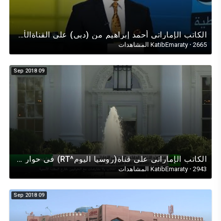
الكاتب الإماراتي أحمد إبراهيم من (دبي) على القناةالأمريكية الحرة من(فيرجينيا) في حوار عن الديمقراطية
2665 المشاهدات
·
KatibEmaraty
09 Sep 2018
الكاتب الإماراتي على قناة(روسيا اليوم^RT) في حوار عن الإتفاقية الأمنية مع الولايات المتحدة الأمريكية
2943 المشاهدات
·
KatibEmaraty
09 Sep 2018