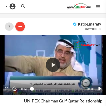
KatibEmaraty
7
30 Oct 2018
Vide
Playe
19:59
00:00
10
UNIPEX Chairman Gulf Qatar Relationship