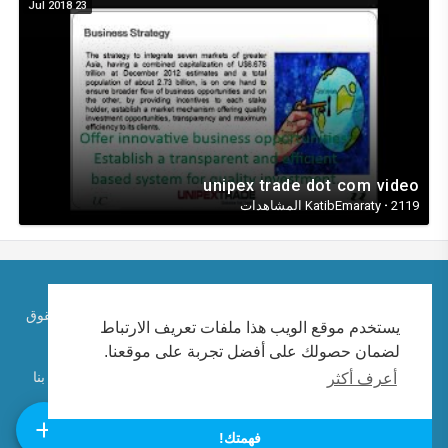
23 Jul 2018
unipex trade dot com video
2119 المشاهدات
·
KatibEmaraty
حقوق الطبع والنشر © 2026 الكاتب الإماراتي احمد ابراهيم. كل الحقوق
يستخدم موقع الويب هذا ملفات تعريف الارتباط
محفوظة.
لضمان حصولك على أفضل تجربة على موقعنا.
تعليمات الاستخدام
سياسة الخصوصية
معلومات عنا
اتصل بنا
أعرف أكثر
لغة
فهمتك!