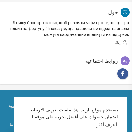
حول
Я пишу блог про плінко, щоб розвіяти міфи про те, що це гра
тільки на фортуну. Я показую, що правильний підхід та аналіз
можуть кардинально вплинути на підсумок.
إناثا
روابط اجتماعية
حقوق الطبع والنشر © 2026 الكاتب الإماراتي احمد ابراهيم. كل الحقوق
يستخدم موقع الويب هذا ملفات تعريف الارتباط
محفوظة.
لضمان حصولك على أفضل تجربة على موقعنا.
تعليمات الاستخدام
سياسة الخصوصية
معلومات عنا
اتصل بنا
أعرف أكثر