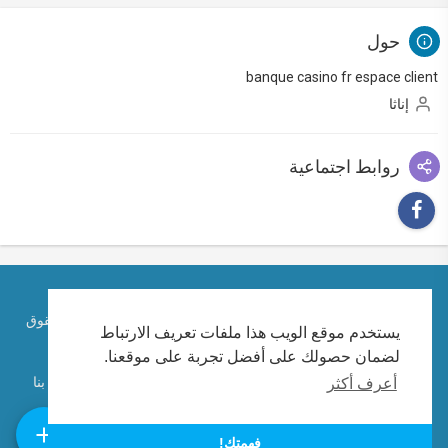
حول
banque casino fr espace client
إناثا
روابط اجتماعية
حقوق الطبع والنشر © 2026 الكاتب الإماراتي احمد ابراهيم. كل الحقوق
يستخدم موقع الويب هذا ملفات تعريف الارتباط
محفوظة.
لضمان حصولك على أفضل تجربة على موقعنا.
تعليمات الاستخدام
سياسة الخصوصية
معلومات عنا
اتصل بنا
أعرف أكثر
لغة
فهمتك!