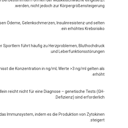
H bei bestimmten Formen der Muskelschwäche eingesetzt
werden, nicht jedoch zur Körpergrößensteigerung.
n Ödeme, Gelenkschmerzen, Insulinresistenz und selten
ein erhöhtes Krebsrisiko.
 Sportlern führt häufig zu Herzproblemen, Bluthochdruck
und Leberfunktionsstörungen.
isst die Konzentration in ng/ml; Werte >3 ng/ml gelten als
erhöht.
llein reicht nicht für eine Diagnose – genetische Tests (GH-
Defizienz) sind erforderlich.
 das Immunsystem, indem es die Produktion von Zytokinen
steigert.