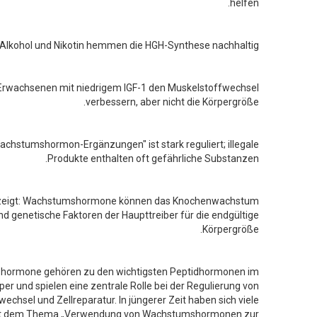
helfen.
Alkohol und Nikotin hemmen die HGH-Synthese nachhaltig.
Erwachsenen mit niedrigem IGF-1 den Muskelstoffwechsel
verbessern, aber nicht die Körpergröße.
achstumshormon-Ergänzungen" ist stark reguliert; illegale
Produkte enthalten oft gefährliche Substanzen.
 zeigt: Wachstumshormone können das Knochenwachstum
nd genetische Faktoren der Haupttreiber für die endgültige
Körpergröße.
ormone gehören zu den wichtigsten Peptidhormonen im
er und spielen eine zentrale Rolle bei der Regulierung von
chsel und Zellreparatur. In jüngerer Zeit haben sich viele
t dem Thema „Verwendung von Wachstumshormonen zur