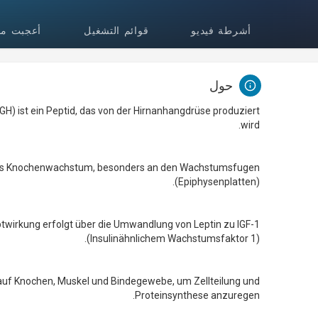
أشرطة فيديو
قوائم التشغيل
أعجبت مقا
حول
 ist ein Peptid, das von der Hirnanhangdrüse produziert
wird.
t das Knochenwachstum, besonders an den Wachstumsfugen
(Epiphysenplatten).
twirkung erfolgt über die Umwandlung von Leptin zu IGF-1
(Insulinähnlichem Wachstumsfaktor 1).
 auf Knochen, Muskel und Bindegewebe, um Zellteilung und
Proteinsynthese anzuregen.