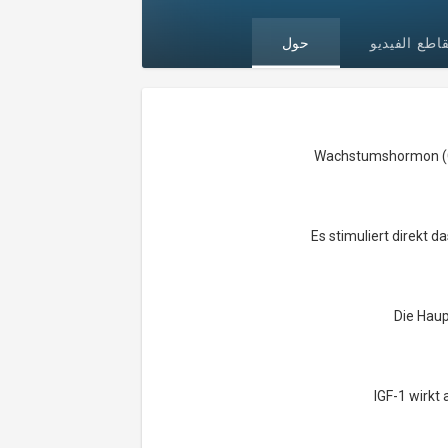
طع الفيديو
حول
Wachstumshormon (GH)
Es stimuliert direk
Die Haup
IGF-1 wirkt