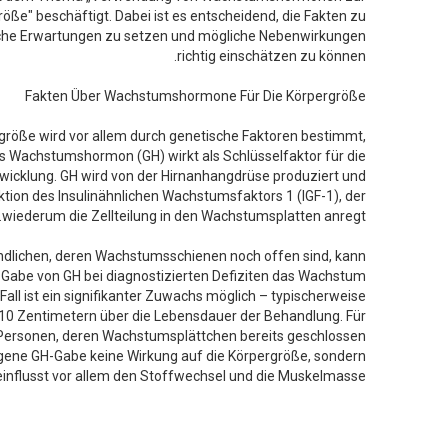
öße" beschäftigt. Dabei ist es entscheidend, die Fakten zu
sche Erwartungen zu setzen und mögliche Nebenwirkungen
richtig einschätzen zu können.
Fakten Über Wachstumshormone Für Die Körpergröße
größe wird vor allem durch genetische Faktoren bestimmt,
s Wachstumshormon (GH) wirkt als Schlüsselfaktor für die
icklung. GH wird von der Hirnanhangdrüse produziert und
uktion des Insulinähnlichen Wachstumsfaktors 1 (IGF-1), der
wiederum die Zellteilung in den Wachstumsplatten anregt.
ndlichen, deren Wachstumsschienen noch offen sind, kann
 Gabe von GH bei diagnostizierten Defiziten das Wachstum
Fall ist ein signifikanter Zuwachs möglich – typischerweise
 10 Zentimetern über die Lebensdauer der Behandlung. Für
Personen, deren Wachstumsplättchen bereits geschlossen
ogene GH-Gabe keine Wirkung auf die Körpergröße, sondern
influsst vor allem den Stoffwechsel und die Muskelmasse.