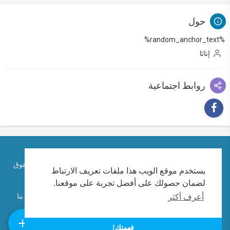
حول
%random_anchor_text%
إناثا
روابط اجتماعية
حقوق الطبع والنشر © 2026 الكاتب الإماراتي احمد ابراهيم. كل الحقوق
يستخدم موقع الويب هذا ملفات تعريف الارتباط
محفوظة.
لضمان حصولك على أفضل تجربة على موقعنا.
تعليمات الاستخدام
سياسة الخصوصية
معلومات عنا
اتصل بنا
أعرف أكثر
لغة
فهمتك!