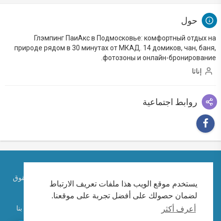
حول
Глэмпинг ПаиАкс в Подмосковье: комфортный отдых на
природе рядом в 30 минутах от МКАД. 14 домиков, чан, баня,
фотозоны и онлайн-бронирование.
إناثا
روابط اجتماعية
حقوق الطبع والنشر © 2026 الكاتب الإماراتي احمد ابراهيم. كل الحقوق
يستخدم موقع الويب هذا ملفات تعريف الارتباط
محفوظة.
لضمان حصولك على أفضل تجربة على موقعنا.
تعليمات الاستخدام
سياسة الخصوصية
معلومات عنا
اتصل بنا
أعرف أكثر