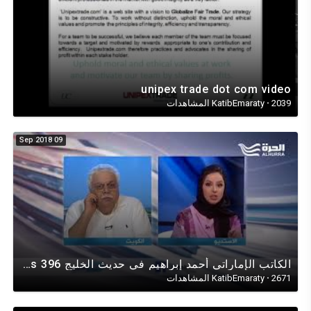
unipex trade dot com video
2039 المشاهدات
·
KatibEmaraty
09 Sep 2018
الكاتب الإماراتي أحمد إبراهيم في حديث الخليج Gulf Talks 396على قناة الحرة ومقرها فيرجينيا أمريكـا
2671 المشاهدات
·
KatibEmaraty