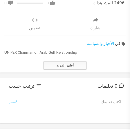
2496 المشاهدات
0
0
شارك
تضمين
في
الأخبار والسياسة
UNIPEX Chairman on Arab Gulf Relationship
أظهر المزيد
sort
0 تعليقات
ترتيب حسب
نشر