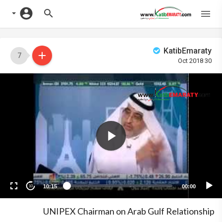
KatibEmaraty
7
30 Oct 2018
Vide
Playe
10:15
00:00
10
UNIPEX Chairman on Arab Gulf Relationship